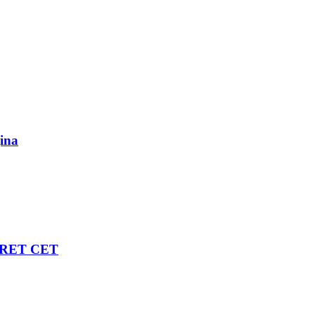
ina
al RET CET