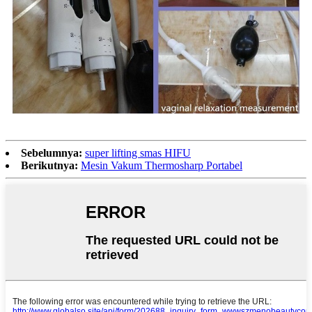
Sebelumnya:
super lifting smas HIFU
Berikutnya:
Mesin Vakum Thermosharp Portabel