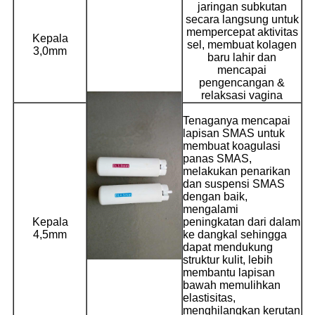
jaringan subkutan
secara langsung untuk
mempercepat aktivitas
Kepala
sel, membuat kolagen
3,0mm
baru lahir dan
mencapai
pengencangan &
relaksasi vagina
Tenaganya mencapai
lapisan SMAS untuk
membuat koagulasi
panas SMAS,
melakukan penarikan
dan suspensi SMAS
dengan baik,
mengalami
Kepala
peningkatan dari dalam
4,5mm
ke dangkal sehingga
dapat mendukung
struktur kulit, lebih
membantu lapisan
bawah memulihkan
elastisitas,
menghilangkan kerutan