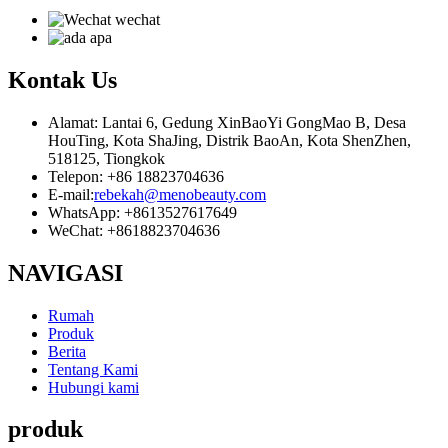
Kontak
Us
Alamat: Lantai 6, Gedung XinBaoYi GongMao B, Desa
HouTing, Kota ShaJing, Distrik BaoAn, Kota ShenZhen,
518125, Tiongkok
Telepon: +86 18823704636
E-mail:
rebekah@menobeauty.com
WhatsApp: +8613527617649
WeChat: +8618823704636
NAVIGASI
Rumah
Produk
Berita
Tentang Kami
Hubungi kami
produk