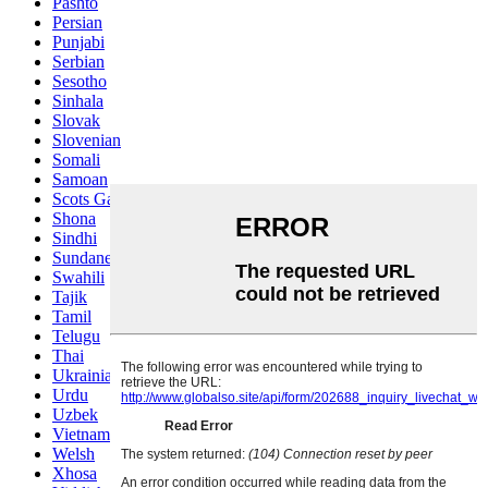
Pashto
Persian
Punjabi
Serbian
Sesotho
Sinhala
Slovak
Slovenian
Somali
Samoan
Scots Gaelic
Shona
Sindhi
Sundanese
Swahili
Tajik
Tamil
Telugu
Thai
Ukrainian
Urdu
Uzbek
Vietnamese
Welsh
Xhosa